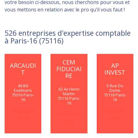
votre besoin ci-dessous, nous cherchons pour vous et
vous mettons en relation avec le pro qu’il vous faut !
526 entreprises d'expertise comptable
à Paris-16 (75116)
CEM
ARCAUDI
AP
FIDUCIAI
T
INVEST
RE
46 Bd
5 Rue Du
62 Av Henri
Exelmans
Dome
Martin
75016 Paris-
75116 Paris-
75116 Paris-
16
16
16
En savoir
En savoir
En savoir
plus
plus
plus