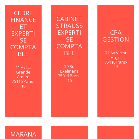
CEDRE
CABINET
FINANCE
STRAUSS
ET
EXPERTI
CPA
EXPERTI
SE
GESTION
SE
COMPTA
COMPTA
BLE
BLE
71 Av Victor
Hugo
75116 Paris-
59 Bd
16
11 Av La
Exelmans
Grande
75016 Paris-
Armee
En savoir
16
75116 Paris-
plus
16
En savoir
En savoir
plus
plus
MARANA