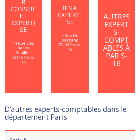
R
IENA
CONSEIL
EXPERTI
AUTRES
ET
SE
EXPERTI
EXPERT
SE
S-
5 Rue De
COMPT
Bassano
11 Rue Des
75116 Paris-
ABLES À
Belles
16
Feuilles
PARIS-
75116 Paris-
En savoir
16
16
plus
En savoir
plus
D’autres experts-comptables dans le
département Paris
Paris-8