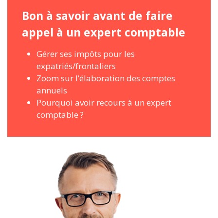
Bon à savoir avant de faire
appel à un expert comptable
Gérer ses impôts pour les
expatriés/frontaliers
Zoom sur l’élaboration des comptes
annuels
Pourquoi avoir recours à un expert
comptable ?