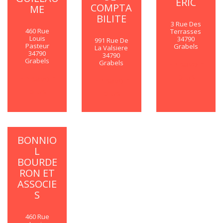
ERIC
COMPTA
ME
BILITE
3 Rue Des
460 Rue
Terrasses
Louis
34790
991 Rue De
Pasteur
Grabels
La Valsiere
34790
34790
Grabels
Grabels
En savoir
plus
En savoir
En savoir
plus
plus
BONNIO
L
BOURDE
RON ET
ASSOCIE
S
460 Rue