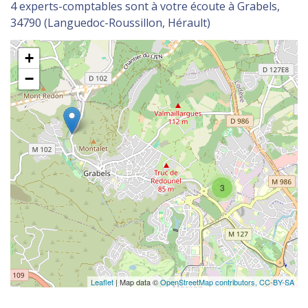
4 experts-comptables sont à votre écoute à Grabels,
34790 (Languedoc-Roussillon, Hérault)
+
−
3
Leaflet
| Map data ©
OpenStreetMap contributors,
CC-BY-SA