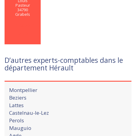
Louis
Pasteur
34790
Grabels
En savoir
plus
D’autres experts-comptables dans le
département Hérault
Montpellier
Beziers
Lattes
Castelnau-le-Lez
Perols
Mauguio
Agde