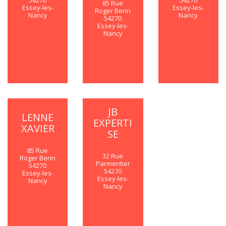
85 Rue
Essey-les-
Essey-les-
Roger Berin
Nancy
Nancy
54270
Essey-les-
En savoir
En savoir
Nancy
plus
plus
En savoir
plus
JB
LENNE
EXPERTI
XAVIER
SE
85 Rue
32 Rue
Roger Berin
Parmentier
54270
54270
Essey-les-
Essey-les-
Nancy
Nancy
En savoir
En savoir
plus
plus