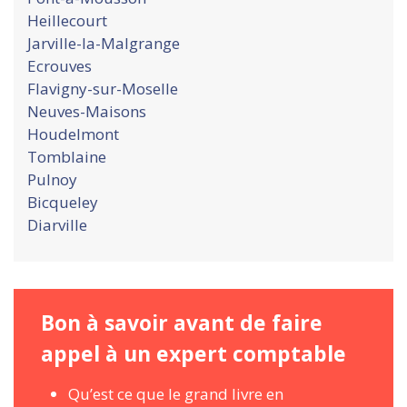
Heillecourt
Jarville-la-Malgrange
Ecrouves
Flavigny-sur-Moselle
Neuves-Maisons
Houdelmont
Tomblaine
Pulnoy
Bicqueley
Diarville
Bon à savoir avant de faire
appel à un expert comptable
Qu’est ce que le grand livre en