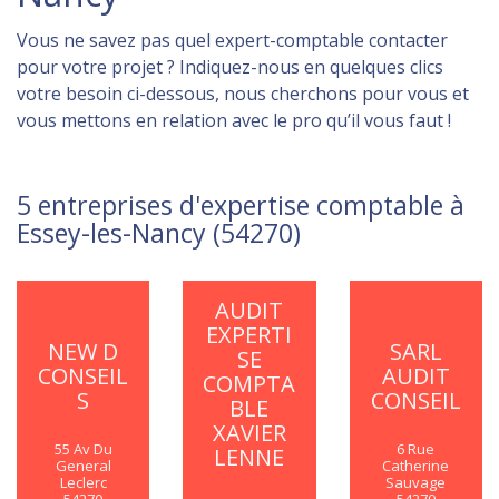
Vous ne savez pas quel expert-comptable contacter
pour votre projet ? Indiquez-nous en quelques clics
votre besoin ci-dessous, nous cherchons pour vous et
vous mettons en relation avec le pro qu’il vous faut !
5 entreprises d'expertise comptable à
Essey-les-Nancy (54270)
AUDIT
EXPERTI
NEW D
SARL
SE
CONSEIL
AUDIT
COMPTA
S
CONSEIL
BLE
XAVIER
55 Av Du
6 Rue
LENNE
General
Catherine
Leclerc
Sauvage
54270
54270