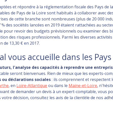
aptées et répondre à la réglementation fiscale des Pays de la
bles de Pays de la Loire sont habitués à collaborer avec des u
eprises de cette branche sont nombreuses (plus de 20 000 indu
7 % des sociétés lancées en 2019 étaient rattachées au secteu
e pour revoir des budgets prévisionnels ou examiner des bilan
tion des risques professionnels. Parmi les diverses activités
n de 13,30 € en 2017.
l vous accueille dans les Pays 
uturs, l'analyse des capacités à reprendre une entrepris
ptable seront bienvenues. Rien de mieux que les experts-com
s ou déclarations sociales
: ils comprennent et respectent
arthe
, en
Loire-Atlantique
ou dans le
Maine-et-Loire
, n'hési
! Avant de demander un devis à un expert-comptable, vous 
otre décision, consultez les avis de la clientèle de nos adh