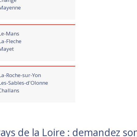
Mayenne
Le-Mans
La-Fleche
Mayet
La-Roche-sur-Yon
Les-Sables-d'Olonne
Challans
ays de la Loire : demandez son