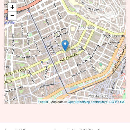
+
−
Leaflet
| Map data ©
OpenStreetMap contributors,
CC-BY-SA