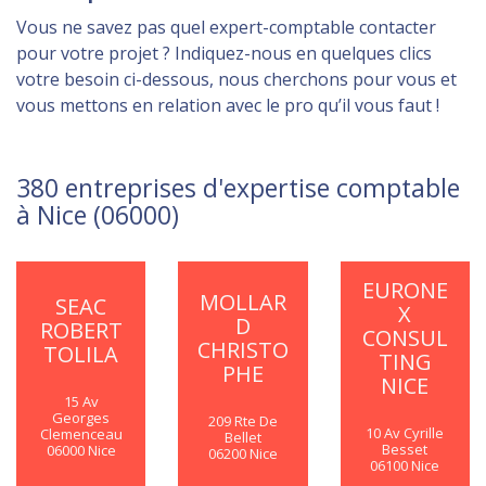
Vous ne savez pas quel expert-comptable contacter
pour votre projet ? Indiquez-nous en quelques clics
votre besoin ci-dessous, nous cherchons pour vous et
vous mettons en relation avec le pro qu’il vous faut !
380 entreprises d'expertise comptable
à Nice (06000)
EURONE
MOLLAR
SEAC
X
D
ROBERT
CONSUL
CHRISTO
TOLILA
TING
PHE
NICE
15 Av
Georges
209 Rte De
10 Av Cyrille
Clemenceau
Bellet
Besset
06000 Nice
06200 Nice
06100 Nice