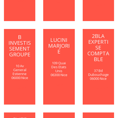
En savoir
En savoir
En savoir
plus
plus
plus
2BLA
B
LUCINI
EXPERTI
INVESTIS
MARJORI
SE
SEMENT
E
COMPTA
GROUPE
BLE
109 Quai
10 Av
Des Etats
General
37 Bd
Unis
Estienne
Dubouchage
06300 Nice
06000 Nice
06000 Nice
En savoir
En savoir
En savoir
plus
plus
plus