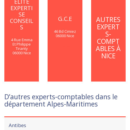
ELITE
EXPERTI
SE
G.C.E
AUTRES
CONSEIL
EXPERT
S
46 Bd Cimiez
S-
06000 Nice
COMPT
4 Rue Emma
Et Philippe
En savoir
ABLES À
Tiranty
plus
06000 Nice
NICE
En savoir
plus
D’autres experts-comptables dans le
département Alpes-Maritimes
Antibes