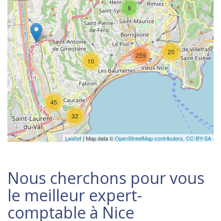
8
20
259
10
45
32
Leaflet
| Map data ©
OpenStreetMap contributors,
CC-BY-SA
Nous cherchons pour vous
le meilleur expert-
comptable à Nice