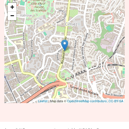
+
−
Leaflet
| Map data ©
OpenStreetMap contributors,
CC-BY-SA