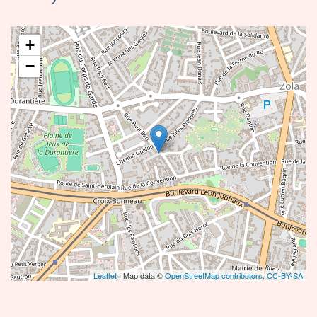
+
−
Leaflet
| Map data ©
OpenStreetMap contributors,
CC-BY-SA