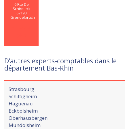
6 Rte De
Schirmeck
67190
Grendelbruch
En savoir
plus
D’autres experts-comptables dans le
département Bas-Rhin
Strasbourg
Schiltigheim
Haguenau
Eckbolsheim
Oberhausbergen
Mundolsheim