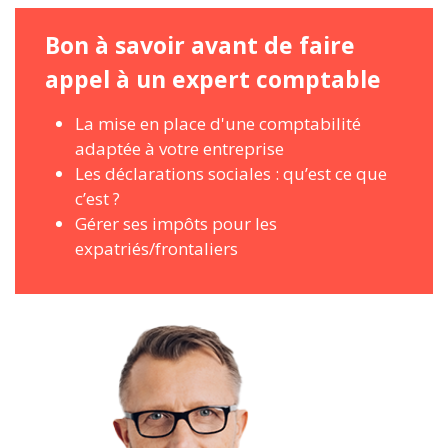
Bon à savoir avant de faire
appel à un expert comptable
La mise en place d'une comptabilité
adaptée à votre entreprise
Les déclarations sociales : qu’est ce que
c’est ?
Gérer ses impôts pour les
expatriés/frontaliers