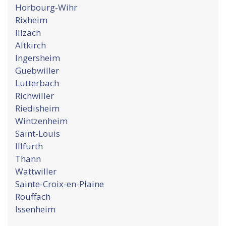
Horbourg-Wihr
Rixheim
Illzach
Altkirch
Ingersheim
Guebwiller
Lutterbach
Richwiller
Riedisheim
Wintzenheim
Saint-Louis
Illfurth
Thann
Wattwiller
Sainte-Croix-en-Plaine
Rouffach
Issenheim