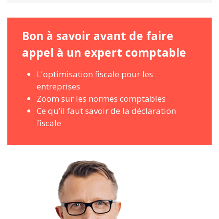
Bon à savoir avant de faire
appel à un expert comptable
L'optimisation fiscale pour les
entreprises
Zoom sur les normes comptables
Ce qu’il faut savoir de la déclaration
fiscale