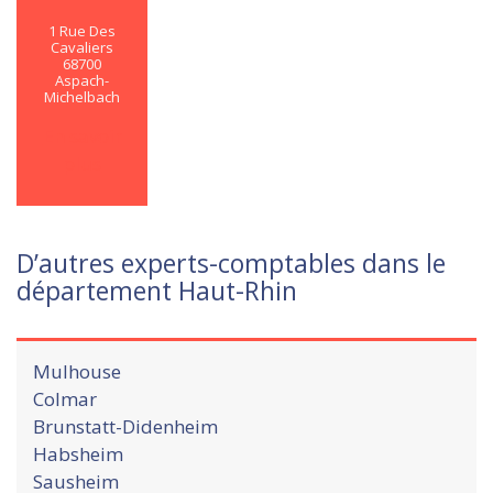
1 Rue Des
Cavaliers
68700
Aspach-
Michelbach
En savoir
plus
D’autres experts-comptables dans le
département Haut-Rhin
Mulhouse
Colmar
Brunstatt-Didenheim
Habsheim
Sausheim