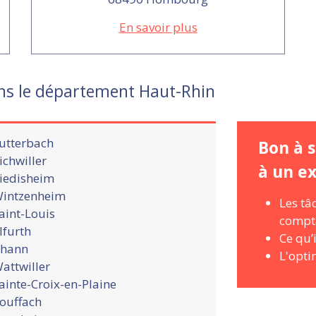
En savoir plus
ns le département Haut-Rhin
utterbach
Bon à s
ichwiller
à un e
iedisheim
intzenheim
Les tâ
aint-Louis
compt
llfurth
Ce qu’
hann
L'opti
attwiller
ainte-Croix-en-Plaine
ouffach