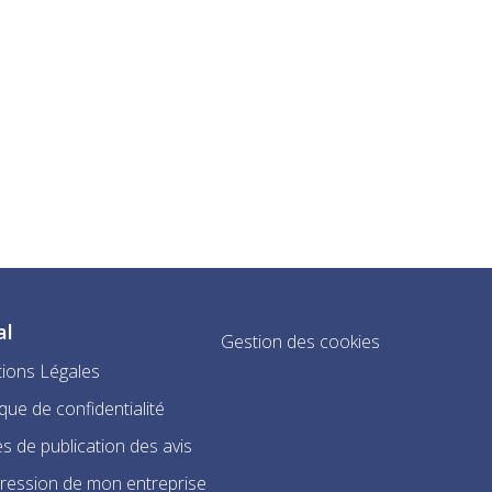
al
Gestion des cookies
ions Légales
ique de confidentialité
s de publication des avis
ression de mon entreprise