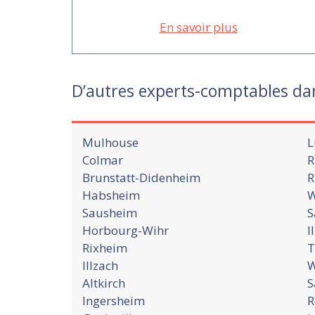
En savoir plus
D’autres experts-comptables da
Mulhouse
L
Colmar
R
Brunstatt-Didenheim
R
Habsheim
W
Sausheim
S
Horbourg-Wihr
I
Rixheim
T
Illzach
W
Altkirch
S
Ingersheim
R