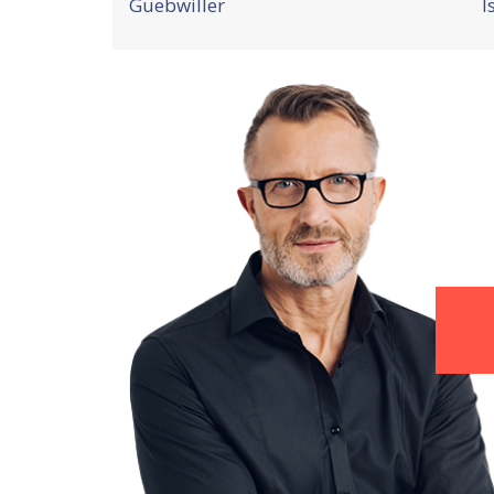
Guebwiller
I