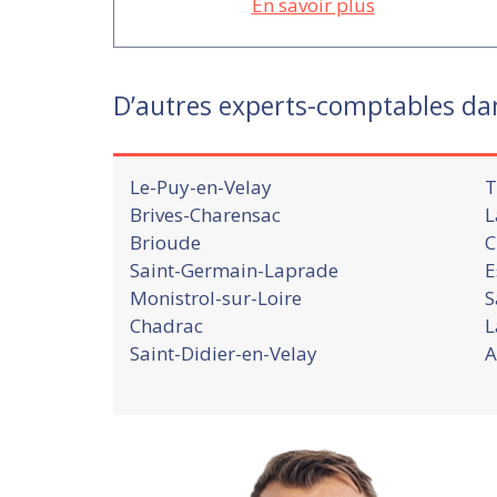
En savoir plus
D’autres experts-comptables da
Le-Puy-en-Velay
T
Brives-Charensac
L
Brioude
C
Saint-Germain-Laprade
E
Monistrol-sur-Loire
S
Chadrac
L
Saint-Didier-en-Velay
A