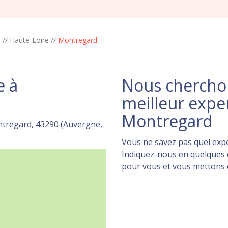
e
//
Haute-Loire
//
Montregard
e à
Nous cherchon
meilleur expe
Montregard
ntregard, 43290 (Auvergne,
Vous ne savez pas quel expe
Indiquez-nous en quelques c
pour vous et vous mettons en