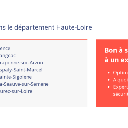
ns le département Haute-Loire
ence
Bon à s
angeac
à un e
raponne-sur-Arzon
spaly-Saint-Marcel
Optimi
ainte-Sigolene
A quoi
a-Seauve-sur-Semene
Expert
urec-sur-Loire
sécurit