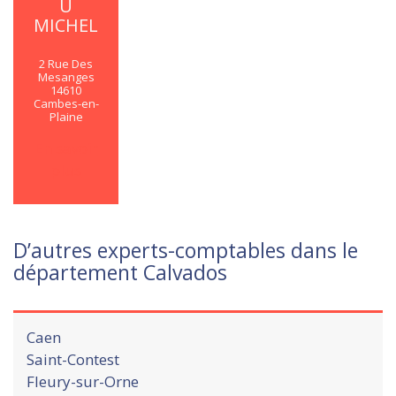
U
MICHEL
2 Rue Des
Mesanges
14610
Cambes-en-
Plaine
En savoir
plus
D’autres experts-comptables dans le
département Calvados
Caen
Saint-Contest
Fleury-sur-Orne