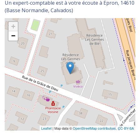
Un expert-comptable est à votre écoute à Epron, 14610
(Basse Normandie, Calvados)
+
−
Leaflet
| Map data ©
OpenStreetMap contributors,
CC-BY-SA