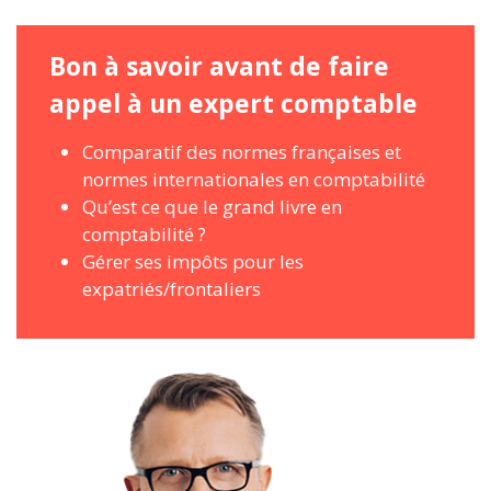
Bon à savoir avant de faire
appel à un expert comptable
Comparatif des normes françaises et
normes internationales en comptabilité
Qu’est ce que le grand livre en
comptabilité ?
Gérer ses impôts pour les
expatriés/frontaliers