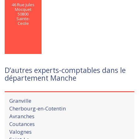
46 Rue Jules
Mocquet
50800
Sainte-
Cecile
En savoir
plus
D’autres experts-comptables dans le
département Manche
Granville
Cherbourg-en-Cotentin
Avranches
Coutances
Valognes