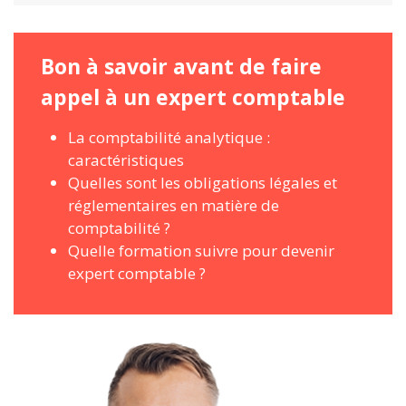
Bon à savoir avant de faire
appel à un expert comptable
La comptabilité analytique :
caractéristiques
Quelles sont les obligations légales et
réglementaires en matière de
comptabilité ?
Quelle formation suivre pour devenir
expert comptable ?