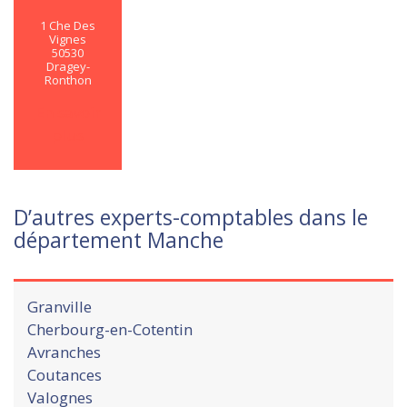
1 Che Des
Vignes
50530
Dragey-
Ronthon
En savoir
plus
D’autres experts-comptables dans le
département Manche
Granville
Cherbourg-en-Cotentin
Avranches
Coutances
Valognes