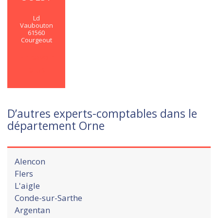
Ld
Vaubouton
61560
Courgeout
En savoir
plus
D’autres experts-comptables dans le
département Orne
Alencon
Flers
L'aigle
Conde-sur-Sarthe
Argentan