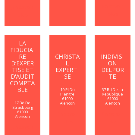
En savoir
En savoir
plus
plus
LA
FIDUCIAI
RE
CHRISTA
INDIVISI
D’EXPER
L
ON
TISE ET
EXPERTI
DELPOR
D’AUDIT
SE
TE
COMPTA
BLE
10 Pl Du
37 Bd De La
Plenitre
Republique
61000
61000
17 Bd De
Alencon
Alencon
Strasbourg
61000
En savoir
En savoir
Alencon
plus
plus
En savoir
plus