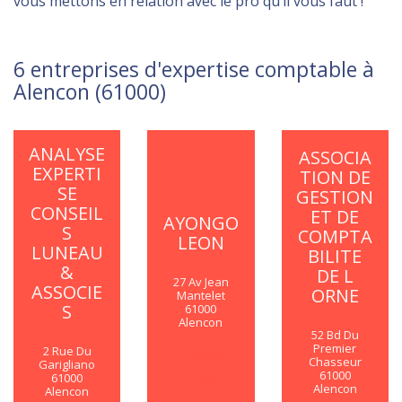
vous mettons en relation avec le pro qu’il vous faut !
6 entreprises d'expertise comptable à
Alencon (61000)
ANALYSE
ASSOCIA
EXPERTI
TION DE
SE
GESTION
CONSEIL
ET DE
AYONGO
S
COMPTA
LEON
LUNEAU
BILITE
&
DE L
27 Av Jean
ASSOCIE
ORNE
Mantelet
S
61000
Alencon
52 Bd Du
Premier
2 Rue Du
En savoir
Chasseur
Garigliano
plus
61000
61000
Alencon
Alencon