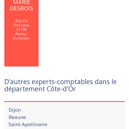
MARIE
DESBOIS
Rue Du
Dessous
21190
Auxey-
Duresses
En savoir
plus
D’autres experts-comptables dans le
département Côte-d'Or
Dijon
Beaune
Saint-Apollinaire