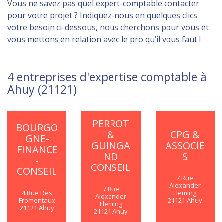
Vous ne savez pas quel expert-comptable contacter
pour votre projet ? Indiquez-nous en quelques clics
votre besoin ci-dessous, nous cherchons pour vous et
vous mettons en relation avec le pro qu’il vous faut !
4 entreprises d'expertise comptable à
Ahuy (21121)
PERROT
BOURGO
&
CPG &
GNE-
GUINGA
ASSOCIE
FINANCE
ND
S
-
CONSEIL
CONSEIL
7 Rue
Alexander
7 Rue
4 Rue Des
Fleming
Alexander
Fromentaux
21121 Ahuy
Fleming
21121 Ahuy
21121 Ahuy
En savoir