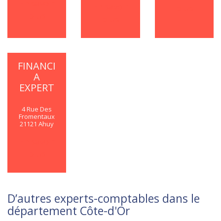
En savoir
En savoir
plus
plus
plus
FINANCI
A
EXPERT
4 Rue Des
Fromentaux
21121 Ahuy
En savoir
plus
D’autres experts-comptables dans le
département Côte-d'Or