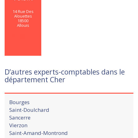
14 Rue Des
Alouettes
18500
Allouis
En savoir
plus
D’autres experts-comptables dans le
département Cher
Bourges
Saint-Doulchard
Sancerre
Vierzon
Saint-Amand-Montrond