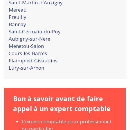
Saint-Martin-d'Auxigny
Mereau
Preuilly
Bannay
Saint-Germain-du-Puy
Aubigny-sur-Nere
Menetou-Salon
Cours-les-Barres
Plaimpied-Givaudins
Lury-sur-Arnon
Bon à savoir avant de faire
appel à un expert comptable
L’expert comptable pour professionnel
ou particulier