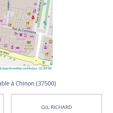
 ©
OpenStreetMap contributors,
CC-BY-SA
able à Chinon (37500)
GIL RICHARD