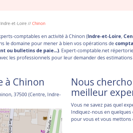
/
Indre-et-Loire
//
Chinon
xperts-comptables en activité à Chinon (
Indre-et-Loire
,
Cen
ans le domaine pour mener à bien vos opérations de
comptab
t ou bulletins de paie...)
. Expert-comptable.net répertorie
 avec les professionnels pour leur demander des estimations 
e à Chinon
Nous cherchon
meilleur expe
inon, 37500 (Centre, Indre-
Vous ne savez pas quel expe
Indiquez-nous en quelques c
pour vous et vous mettons en