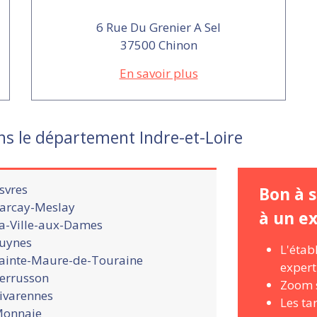
6 Rue Du Grenier A Sel
37500 Chinon
En savoir plus
s le département Indre-et-Loire
svres
Bon à s
arcay-Meslay
à un e
a-Ville-aux-Dames
uynes
L'étab
ainte-Maure-de-Touraine
exper
errusson
Zoom s
ivarennes
Les ta
onnaie