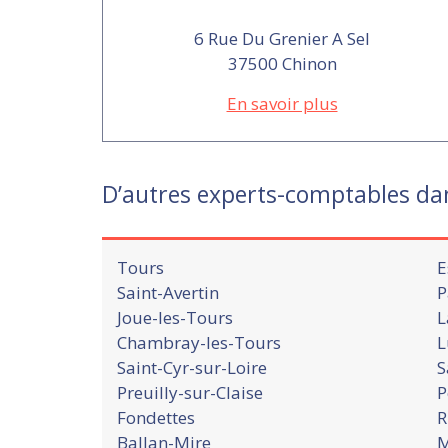
6 Rue Du Grenier A Sel
37500 Chinon
En savoir plus
D’autres experts-comptables dan
Tours
E
Saint-Avertin
P
Joue-les-Tours
L
Chambray-les-Tours
L
Saint-Cyr-sur-Loire
S
Preuilly-sur-Claise
P
Fondettes
R
Ballan-Mire
M