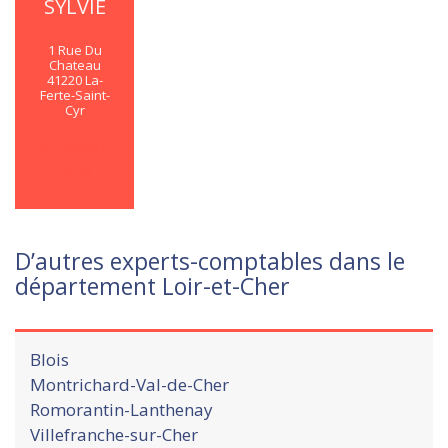
SYLVIE
1 Rue Du
Chateau
41220 La-
Ferte-Saint-
Cyr
En savoir
plus
D’autres experts-comptables dans le
département Loir-et-Cher
Blois
Montrichard-Val-de-Cher
Romorantin-Lanthenay
Villefranche-sur-Cher