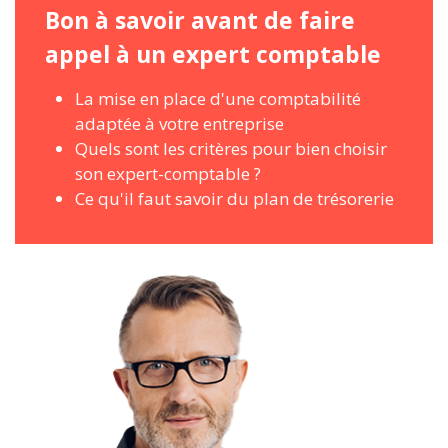
Bon à savoir avant de faire
appel à un expert comptable
La mise en place d'une comptabilité
adaptée à votre entreprise
Quels sont les critères pour bien choisir
son expert-comptable ?
Ce qu'il faut savoir du plan de trésorerie