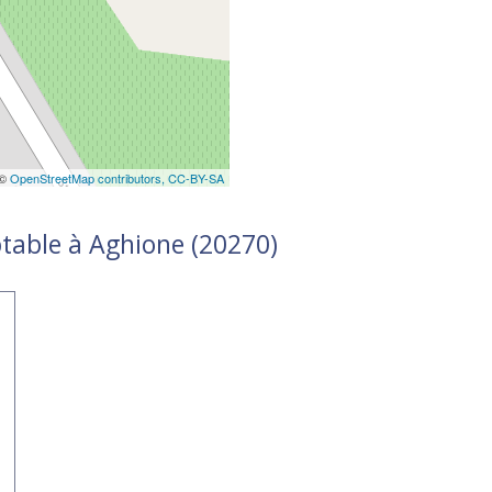
 ©
OpenStreetMap contributors,
CC-BY-SA
table à Aghione (20270)