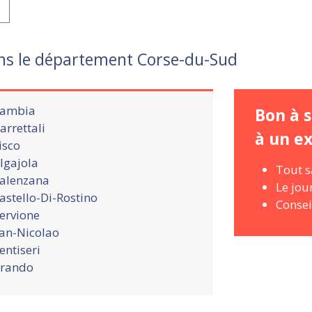
ns le département Corse-du-Sud
ambia
Bon à s
arrettali
à un e
isco
lgajola
Tout s
alenzana
Le jou
astello-Di-Rostino
Consei
ervione
an-Nicolao
entiseri
rando