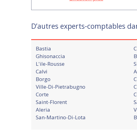
D’autres experts-comptables da
Bastia
C
Ghisonaccia
B
L'ile-Rousse
S
Calvi
A
Borgo
C
Ville-Di-Pietrabugno
C
Corte
C
Saint-Florent
S
Aleria
V
San-Martino-Di-Lota
B