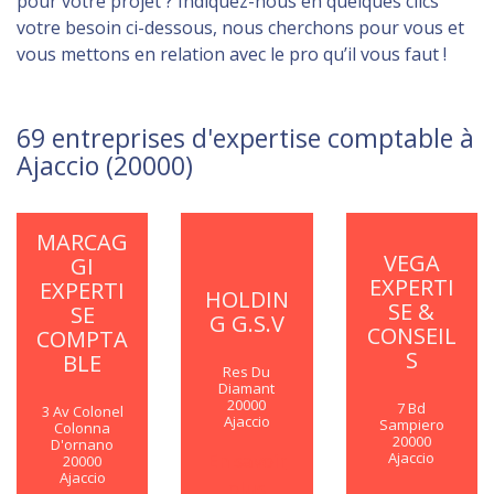
pour votre projet ? Indiquez-nous en quelques clics
votre besoin ci-dessous, nous cherchons pour vous et
vous mettons en relation avec le pro qu’il vous faut !
69 entreprises d'expertise comptable à
Ajaccio (20000)
MARCAG
VEGA
GI
EXPERTI
EXPERTI
HOLDIN
SE &
SE
G G.S.V
CONSEIL
COMPTA
S
BLE
Res Du
Diamant
20000
7 Bd
3 Av Colonel
Ajaccio
Sampiero
Colonna
20000
D'ornano
En savoir
Ajaccio
20000
Ajaccio
plus