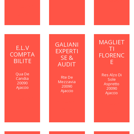
En savoir
En savoir
plus
plus
MAGLIET
GALIANI
E.L.V
TI
EXPERTI
COMPTA
FLORENC
SE &
BILITE
E
AUDIT
Qua De
Res Alzo Di
Rte De
Candia
Sole
Mezzavia
20090
Aspretto
20090
Ajaccio
20090
Ajaccio
Ajaccio
En savoir
En savoir
En savoir
plus
plus
plus