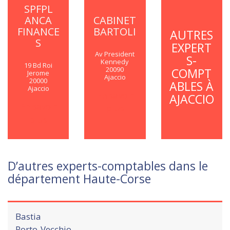
SPFPL
ANCA
CABINET
FINANCE
BARTOLI
AUTRES
S
EXPERT
Av President
S-
Kennedy
19 Bd Roi
20090
COMPT
Jerome
Ajaccio
20000
ABLES À
Ajaccio
En savoir
AJACCIO
En savoir
plus
plus
D’autres experts-comptables dans le
département Haute-Corse
Bastia
Porto-Vecchio