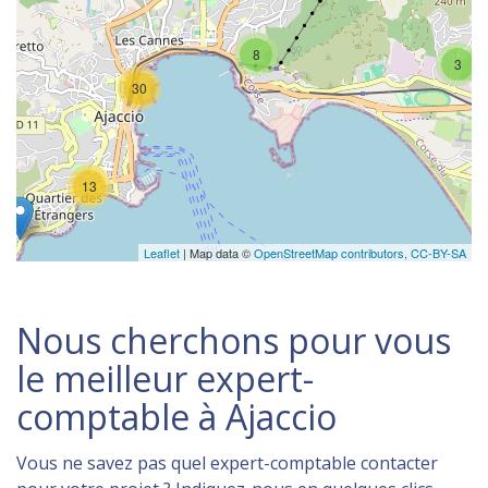
8
3
30
13
Leaflet
| Map data ©
OpenStreetMap contributors,
CC-BY-SA
Nous cherchons pour vous
le meilleur expert-
comptable à Ajaccio
Vous ne savez pas quel expert-comptable contacter