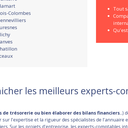
lamart
Tout s
ois-Colombes
Compar
ennevilliers
intern
uresnes
Qu'est
lichy
anves
hatillon
ceaux
nicher les meilleurs experts-c
s de trésorerie ou bien élaborer des bilans financiers
...
ur l'expertise et la rigueur des spécialistes de l'annuaire 
iers. Sur les projets d'entreprise, les experts-comptables 