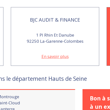
BJC AUDIT & FINANCE
1 Pl Rhin Et Danube
92250 La-Garenne-Colombes
En savoir plus
ns le département Hauts de Seine
ontrouge
Bon à s
aint-Cloud
à un e
anterre