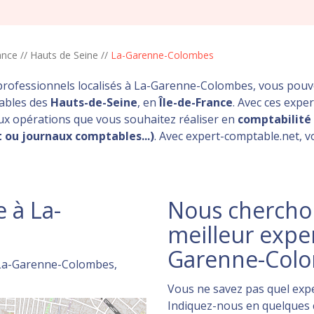
ance
//
Hauts de Seine
//
La-Garenne-Colombes
professionnels localisés à La-Garenne-Colombes, vous pouv
tables des
Hauts-de-Seine
, en
Île-de-France
. Avec ces expe
aux opérations que vous souhaitez réaliser en
comptabilité
 ou journaux comptables...)
. Avec expert-comptable.net, 
 à La-
Nous cherchon
meilleur expe
Garenne-Col
 La-Garenne-Colombes,
Vous ne savez pas quel expe
Indiquez-nous en quelques c