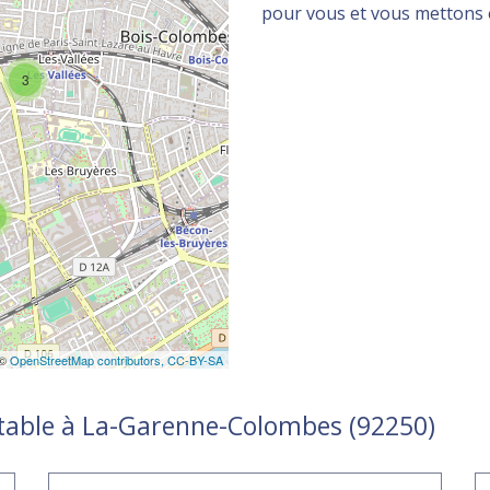
pour vous et vous mettons en
3
 ©
OpenStreetMap contributors,
CC-BY-SA
ptable à La-Garenne-Colombes (92250)