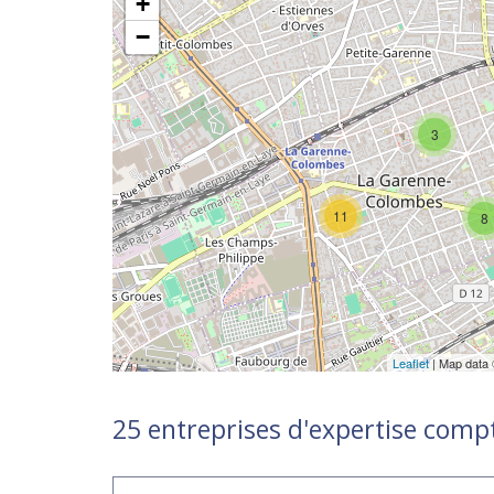
+
−
3
11
8
Leaflet
| Map data
25 entreprises d'expertise com