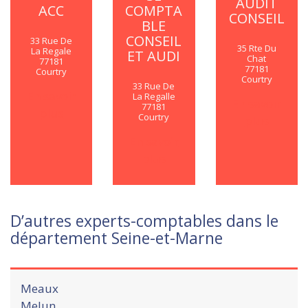
AUDIT
ACC
COMPTA
CONSEIL
BLE
CONSEIL
33 Rue De
35 Rte Du
La Regale
ET AUDI
Chat
77181
77181
Courtry
Courtry
33 Rue De
En savoir
La Regalle
En savoir
77181
plus
Courtry
plus
En savoir
plus
D’autres experts-comptables dans le
département Seine-et-Marne
Meaux
Melun