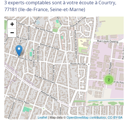
3 experts-comptables sont à votre écoute à Courtry,
77181 (Ile-de-France, Seine-et-Marne)
+
−
2
Leaflet
| Map data ©
OpenStreetMap contributors,
CC-BY-SA