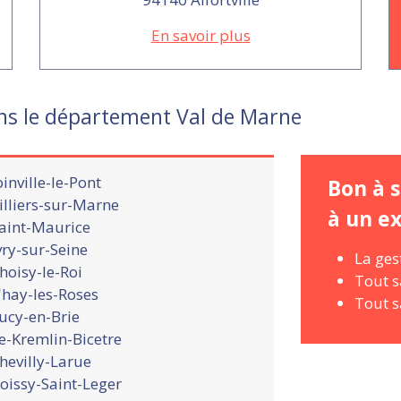
En savoir plus
ns le département Val de Marne
oinville-le-Pont
Bon à s
illiers-sur-Marne
à un e
aint-Maurice
vry-sur-Seine
La ges
hoisy-le-Roi
Tout s
'hay-les-Roses
Tout s
ucy-en-Brie
e-Kremlin-Bicetre
hevilly-Larue
oissy-Saint-Leger