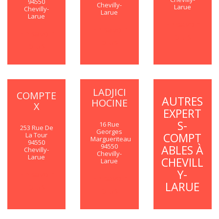
94550
Chevilly-
Larue
Chevilly-
Larue
Larue
En savoir
En savoir
En savoir
plus
plus
plus
LADJICI
COMPTE
AUTRES
HOCINE
X
EXPERT
S-
16 Rue
253 Rue De
Georges
COMPT
La Tour
Margueriteau
94550
94550
ABLES À
Chevilly-
Chevilly-
Larue
CHEVILL
Larue
Y-
En savoir
En savoir
LARUE
plus
plus