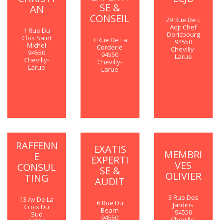
SE &
AN
CONSEIL
29 Rue De L
Adjt Chef
1 Rue Du
Dericbourg
Clos Saint
3 Rue De La
94550
Michel
Corderie
Chevilly-
94550
94550
Larue
Chevilly-
Chevilly-
Larue
Larue
En savoir
En savoir
plus
En savoir
plus
plus
RAFFENN
EXATIS
MEMBRI
E
EXPERTI
VES
CONSUL
SE &
OLIVIER
TING
AUDIT
3 Rue Des
13 Av De La
6 Rue Du
Jardins
Croix Du
Bearn
94550
Sud
94550
Chevilly-