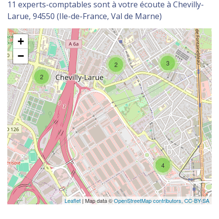
11 experts-comptables sont à votre écoute à Chevilly-
Larue, 94550 (Ile-de-France, Val de Marne)
+
−
3
2
2
4
Leaflet
| Map data ©
OpenStreetMap contributors,
CC-BY-SA