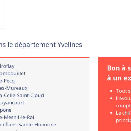
ns le département Yvelines
iroflay
Bon à s
ambouillet
à un e
e-Pecq
es-Mureaux
Tout s
a-Celle-Saint-Cloud
L’évol
uyancourt
compt
pone
Le chi
e-Mesnil-le-Roi
princi
onflans-Sainte-Honorine