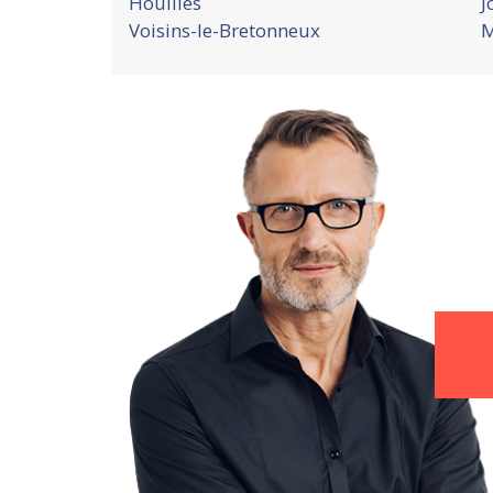
Houilles
J
Voisins-le-Bretonneux
M