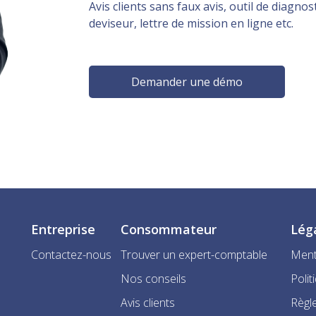
Avis clients sans faux avis, outil de diagnost
deviseur, lettre de mission en ligne etc.
Demander une démo
Entreprise
Consommateur
Lég
Contactez-nous
Trouver un expert-comptable
Ment
Nos conseils
Polit
Avis clients
Règle