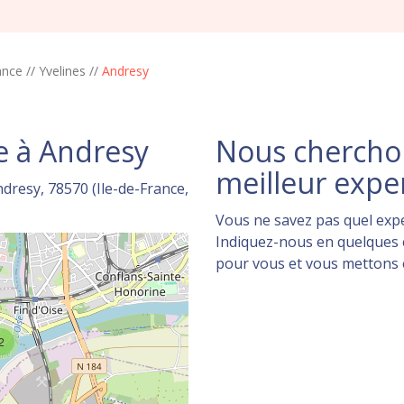
ance
//
Yvelines
//
Andresy
e à Andresy
Nous cherchon
meilleur expe
dresy, 78570 (Ile-de-France,
Vous ne savez pas quel expe
Indiquez-nous en quelques c
pour vous et vous mettons en
2