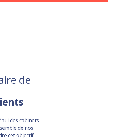
aire de
lients
’hui des cabinets
ensemble de nos
re cet objectif.