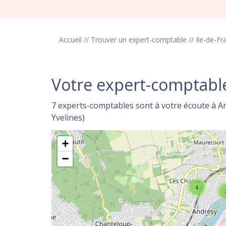
Accueil
//
Trouver un expert-comptable
//
Ile-de-Fr
Votre expert-comptabl
7 experts-comptables sont à votre écoute à An
Yvelines)
+
−
4