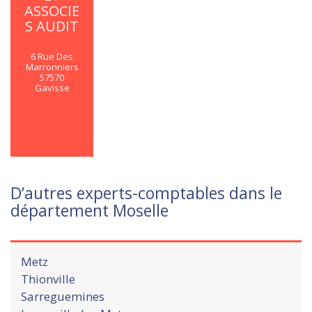
ASSOCIE
S AUDIT
6 Rue Des
Marronniers
57570
Gavisse
En savoir
plus
D’autres experts-comptables dans le
département Moselle
Metz
Thionville
Sarreguemines