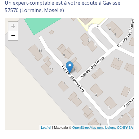
Un expert-comptable est à votre écoute à Gavisse,
57570 (Lorraine, Moselle)
+
−
Leaflet
| Map data ©
OpenStreetMap contributors,
CC-BY-SA