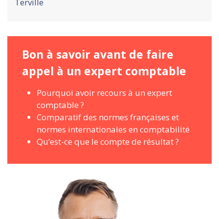
Terville
Bon à savoir avant de faire
appel à un expert comptable
Pourquoi avoir recours à un expert
comptable ?
Comparatif des normes françaises et
normes internationales en comptabilité
Qu’est-ce que le compte de résultat ?