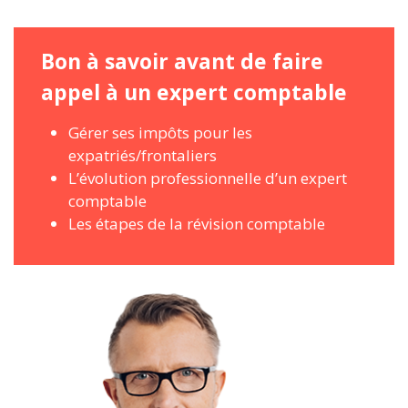
Bon à savoir avant de faire
appel à un expert comptable
Gérer ses impôts pour les
expatriés/frontaliers
L’évolution professionnelle d’un expert
comptable
Les étapes de la révision comptable