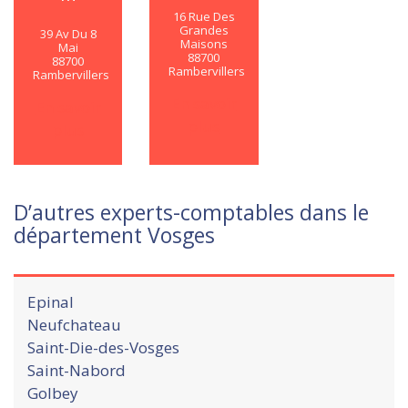
16 Rue Des
Grandes
39 Av Du 8
Maisons
Mai
88700
88700
Rambervillers
Rambervillers
En savoir
En savoir
plus
plus
D’autres experts-comptables dans le
département Vosges
Epinal
Neufchateau
Saint-Die-des-Vosges
Saint-Nabord
Golbey