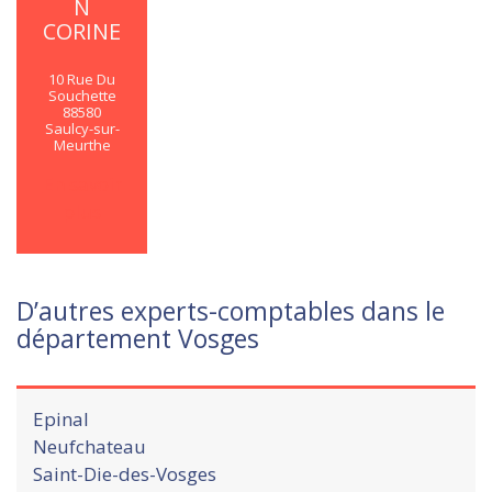
N
CORINE
10 Rue Du
Souchette
88580
Saulcy-sur-
Meurthe
En savoir
plus
D’autres experts-comptables dans le
département Vosges
Epinal
Neufchateau
Saint-Die-des-Vosges