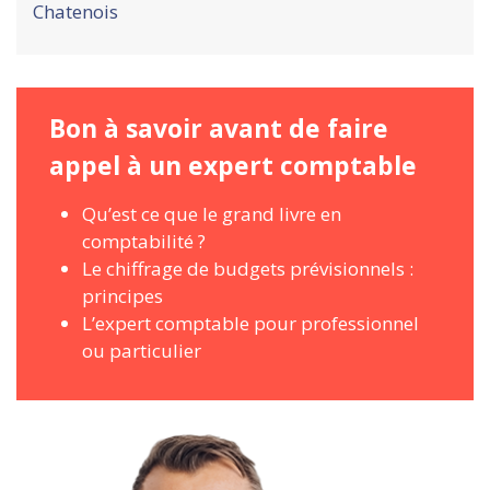
Chatenois
Bon à savoir avant de faire
appel à un expert comptable
Qu’est ce que le grand livre en
comptabilité ?
Le chiffrage de budgets prévisionnels :
principes
L’expert comptable pour professionnel
ou particulier