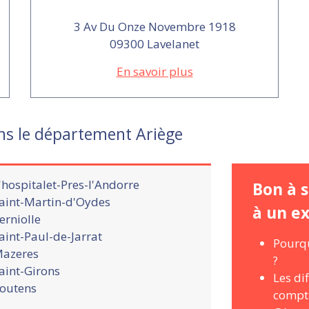
3 Av Du Onze Novembre 1918
09300 Lavelanet
En savoir plus
ns le département Ariège
'hospitalet-Pres-l'Andorre
Bon à s
aint-Martin-d'Oydes
à un e
erniolle
aint-Paul-de-Jarrat
Pourqu
azeres
?
aint-Girons
Les di
outens
compt