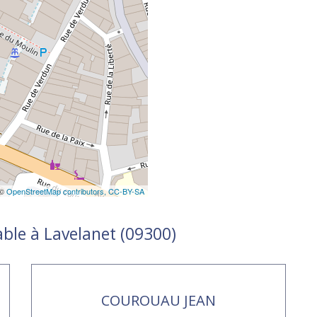
 ©
OpenStreetMap contributors,
CC-BY-SA
able à Lavelanet (09300)
COUROUAU JEAN