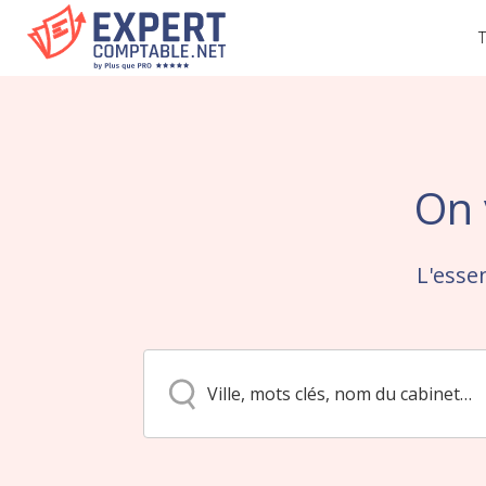
T
On 
L'esse