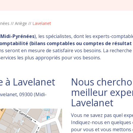
énées
//
Ariège
//
Lavelanet
(
Midi-Pyrénées
), les spécialistes, dont les experts-comptab
omptabilité (bilans comptables ou comptes de résultat 
ons seront en mesure de satisfaire vos besoins. La recherch
services les plus appropriés pour vos besoins.
 à Lavelanet
Nous cherchon
meilleur expe
velanet, 09300 (Midi-
Lavelanet
Vous ne savez pas quel expe
Indiquez-nous en quelques c
pour vous et vous mettons en