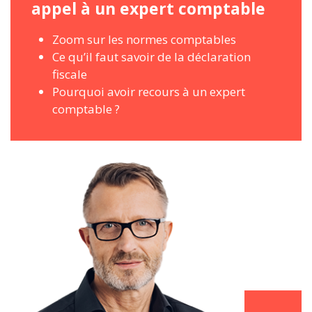
appel à un expert comptable
Zoom sur les normes comptables
Ce qu’il faut savoir de la déclaration
fiscale
Pourquoi avoir recours à un expert
comptable ?