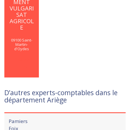
MENT
VULGARI
SAT
AGRICOL
E
09100 Saint-
Martin-
d'Oydes
En savoir
plus
D’autres experts-comptables dans le
département Ariège
Pamiers
Foix