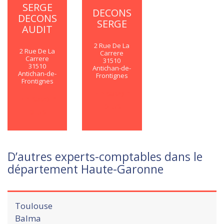
SERGE
DECONS
DECONS
SERGE
AUDIT
2 Rue De La
2 Rue De La
Carrere
Carrere
31510
31510
Antichan-de-
Antichan-de-
Frontignes
Frontignes
En savoir
En savoir
plus
plus
D’autres experts-comptables dans le
département Haute-Garonne
Toulouse
Balma