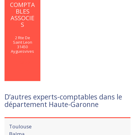
COMPTA
BLES
ASSOCIE
S
2 Rte De
Saint Leon
31450
Ayguesvives
En savoir
plus
D’autres experts-comptables dans le
département Haute-Garonne
Toulouse
Balma