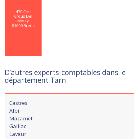
470 Che
Crous Del
Mouly
81600 Brens
En savoir
plus
D’autres experts-comptables dans le
département Tarn
Castres
Albi
Mazamet
Gaillac
Lavaur