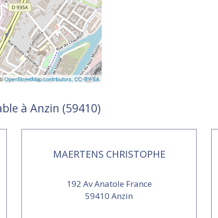
 ©
OpenStreetMap contributors,
CC-BY-SA
able à Anzin (59410)
MAERTENS CHRISTOPHE
192 Av Anatole France
59410 Anzin