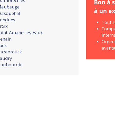
ambrechies
Bon à s
aubeuge
à un e
asquehal
ondues
Tout s
roix
Compar
aint-Amand-les-Eaux
intern
enain
Organi
oos
avanta
azebrouck
audry
aubourdin