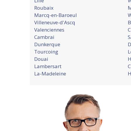
Lille
W
Roubaix
M
Marcq-en-Baroeul
W
Villeneuve-d'Ascq
B
Valenciennes
C
Cambrai
S
Dunkerque
D
Tourcoing
L
Douai
H
Lambersart
C
La-Madeleine
H