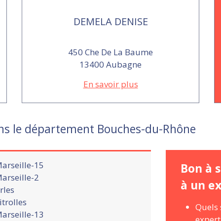
DEMELA DENISE
450 Che De La Baume
13400 Aubagne
En savoir plus
ans le département Bouches-du-Rhône
arseille-15
Bon à s
arseille-2
à un e
rles
itrolles
Quels 
arseille-13
expert