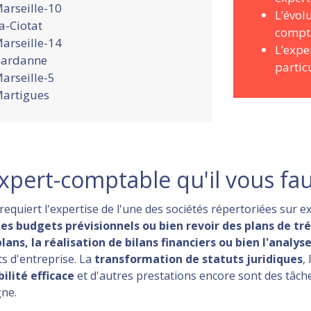
arseille-10
L’évol
a-Ciotat
compt
arseille-14
L’expe
ardanne
partic
arseille-5
artigues
xpert-comptable qu'il vous fa
equiert l'expertise de l'une des sociétés répertoriées sur 
es budgets prévisionnels ou bien revoir des plans de tr
lans, la réalisation de bilans financiers ou bien l'analy
s d'entreprise. La
transformation de statuts juridiques
, l
ilité efficace
et d'autres prestations encore sont des tâche
gne.