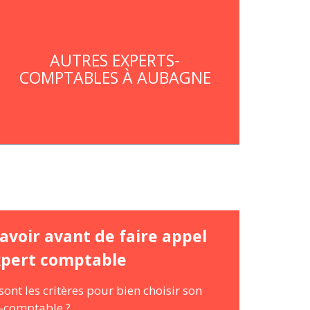
AUTRES EXPERTS-
COMPTABLES À AUBAGNE
avoir avant de faire appel
xpert comptable
sont les critères pour bien choisir son
-comptable ?