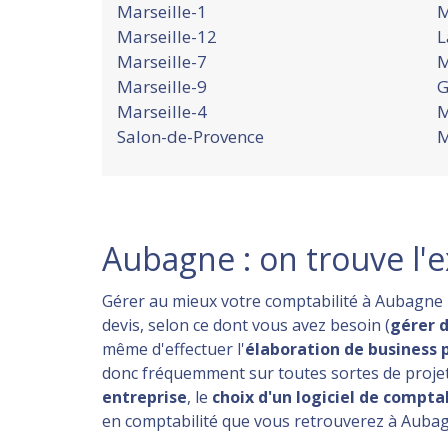
Marseille-1
M
Marseille-12
L
Marseille-7
M
Marseille-9
G
Marseille-4
M
Salon-de-Provence
M
Aubagne : on trouve l'e
Gérer au mieux votre comptabilité à Aubagne r
devis, selon ce dont vous avez besoin (
gérer d
même d'effectuer l'
élaboration de business p
donc fréquemment sur toutes sortes de projet
entreprise
, le
choix d'un logiciel de comptab
en comptabilité que vous retrouverez à Auba