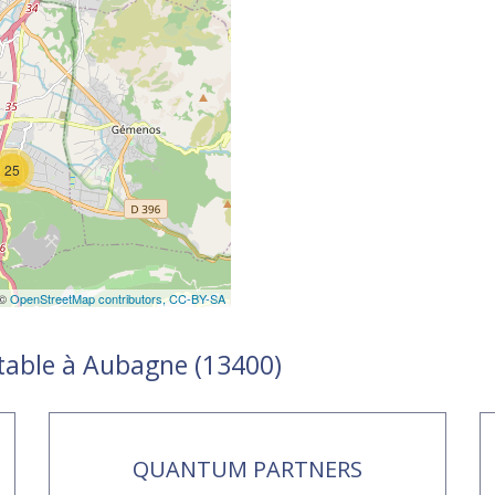
25
 ©
OpenStreetMap contributors,
CC-BY-SA
table à Aubagne (13400)
QUANTUM PARTNERS