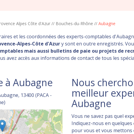
rovence Alpes Côte d'Azur
//
Bouches-du-Rhône
//
Aubagne
oraires et les coordonnées des experts-comptables d'Aubag
ovence-Alpes-Côte d'Azur
y sont en outre enregistrés. Vous
mptables mais aussi bulletins de paie ou projets de rec
us avez accès aux informations de contact de tous les spécia
e à Aubagne
Nous cherchon
meilleur expe
Aubagne, 13400 (PACA -
Aubagne
ne)
Vous ne savez pas quel expe
Indiquez-nous en quelques c
pour vous et vous mettons en