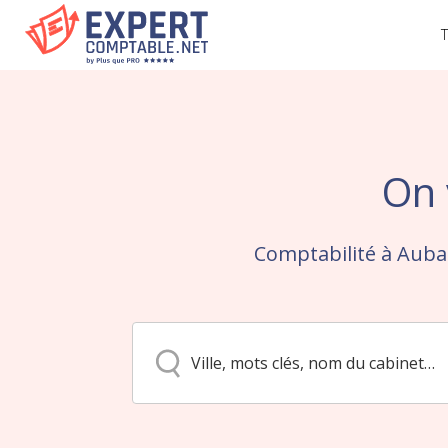
T
On 
Comptabilité à Aubag