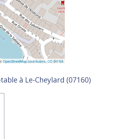
 ©
OpenStreetMap contributors,
CC-BY-SA
table à Le-Cheylard (07160)