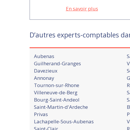
En savoir plus
D’autres experts-comptables da
Aubenas
S
Guilherand-Granges
V
Davezieux
S
Annonay
G
Tournon-sur-Rhone
R
Villeneuve-de-Berg
S
Bourg-Saint-Andeol
S
Saint-Martin-d'Ardeche
B
Privas
P
Lachapelle-Sous-Aubenas
V
Saint-Clair
R