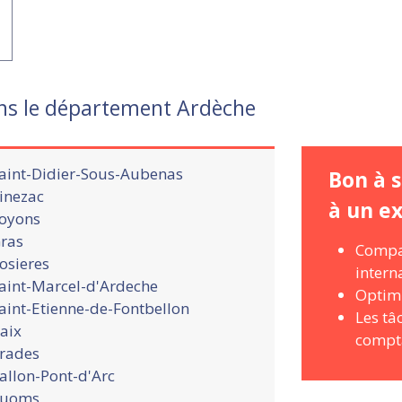
ns le département Ardèche
aint-Didier-Sous-Aubenas
Bon à s
inezac
à un e
oyons
ras
Compar
osieres
intern
aint-Marcel-d'Ardeche
Optimi
aint-Etienne-de-Fontbellon
Les tâ
aix
compt
rades
allon-Pont-d'Arc
uoms