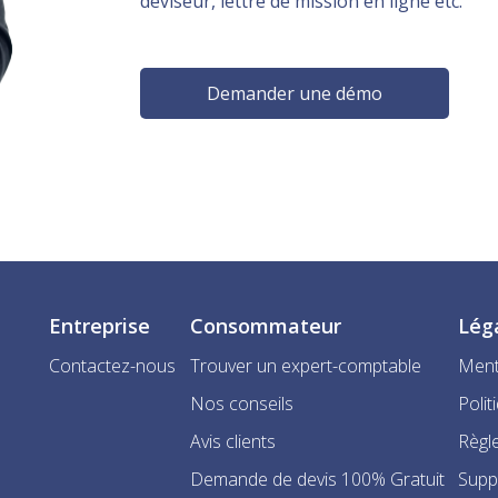
deviseur, lettre de mission en ligne etc.
Demander une démo
Entreprise
Consommateur
Lég
Contactez-nous
Trouver un expert-comptable
Ment
Nos conseils
Polit
Avis clients
Règle
Demande de devis 100% Gratuit
Supp