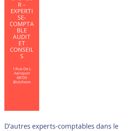
R –
EXPERTI
SE-
COMPTA
BLE
AUDIT
ET
CONSEIL
S
1 Rue De L
Aeroport
68730
Blotzheim
En savoir
plus
D’autres experts-comptables dans le