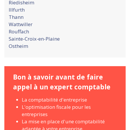
Riedisheim
Illfurth
Thann
Wattwiller
Rouffach
Sainte-Croix-en-Plaine
Ostheim
Bon à savoir avant de faire
appel à un expert comptable
La comptabilité d'entreprise
L'optimisation fiscale pour les
entreprises
La mise en place d'une comptabilité
adaptée à votre entreprise