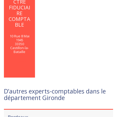
CTRE
FIDUCIAI
RE
COMPTA
BLE
10 Rue 8 Mai
1945
33350
Castillon-la-
Bataille
En savoir
plus
D’autres experts-comptables dans le
département Gironde
Bordeaux