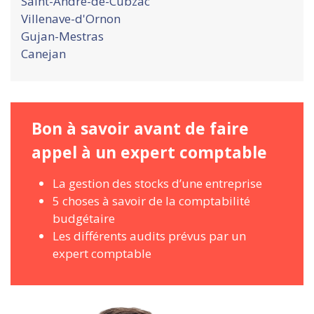
Saint-Andre-de-Cubzac
Villenave-d'Ornon
Gujan-Mestras
Canejan
Bon à savoir avant de faire
appel à un expert comptable
La gestion des stocks d’une entreprise
5 choses à savoir de la comptabilité
budgétaire
Les différents audits prévus par un
expert comptable