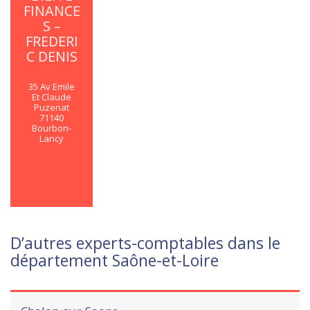
FINANCE
S –
FREDERI
C DENIS
35 Av Emile
Et Claude
Puzenat
71140
Bourbon-
Lancy
En savoir
plus
D’autres experts-comptables dans le
département Saône-et-Loire