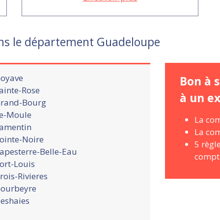
ans le département Guadeloupe
oyave
Bon à s
ainte-Rose
à un e
rand-Bourg
e-Moule
La com
amentin
La com
ointe-Noire
5 règl
apesterre-Belle-Eau
compta
ort-Louis
rois-Rivieres
ourbeyre
eshaies