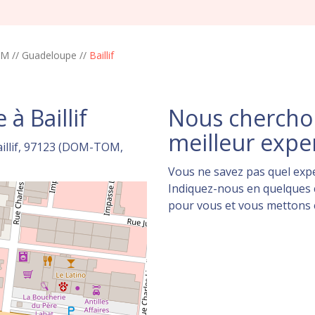
OM
//
Guadeloupe
//
Baillif
à Baillif
Nous cherchon
meilleur exper
aillif, 97123 (DOM-TOM,
Vous ne savez pas quel expe
Indiquez-nous en quelques c
pour vous et vous mettons en