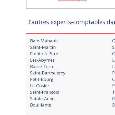
D’autres experts-comptables d
Baie-Mahault
G
Saint-Martin
S
Pointe-à-Pitre
G
Les-Abymes
L
Basse-Terre
L
Saint-Barthelemy
P
Petit-Bourg
C
Le-Gosier
P
Saint-Francois
T
Sainte-Anne
G
Bouillante
D