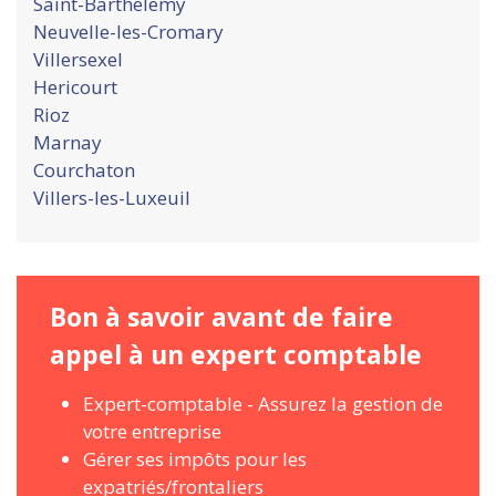
Saint-Barthelemy
Neuvelle-les-Cromary
Villersexel
Hericourt
Rioz
Marnay
Courchaton
Villers-les-Luxeuil
Bon à savoir avant de faire
appel à un expert comptable
Expert-comptable - Assurez la gestion de
votre entreprise
Gérer ses impôts pour les
expatriés/frontaliers