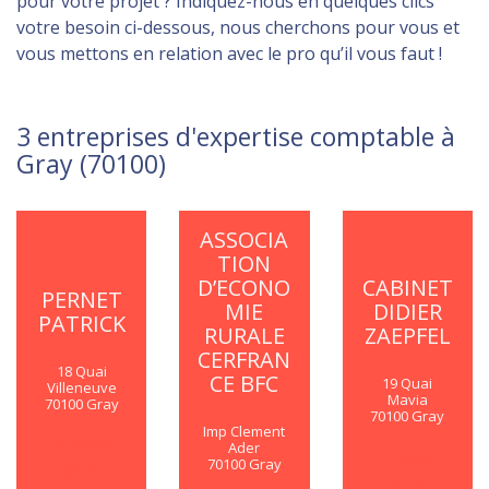
pour votre projet ? Indiquez-nous en quelques clics
votre besoin ci-dessous, nous cherchons pour vous et
vous mettons en relation avec le pro qu’il vous faut !
3 entreprises d'expertise comptable à
Gray (70100)
ASSOCIA
TION
D’ECONO
CABINET
PERNET
MIE
DIDIER
PATRICK
RURALE
ZAEPFEL
CERFRAN
18 Quai
CE BFC
19 Quai
Villeneuve
Mavia
70100 Gray
70100 Gray
Imp Clement
En savoir
Ader
En savoir
70100 Gray
plus
plus