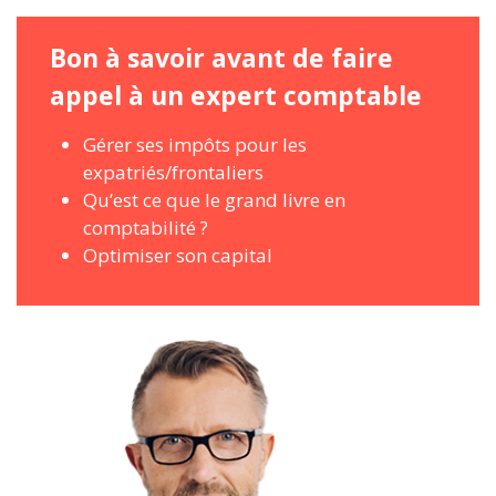
Bon à savoir avant de faire
appel à un expert comptable
Gérer ses impôts pour les
expatriés/frontaliers
Qu’est ce que le grand livre en
comptabilité ?
Optimiser son capital