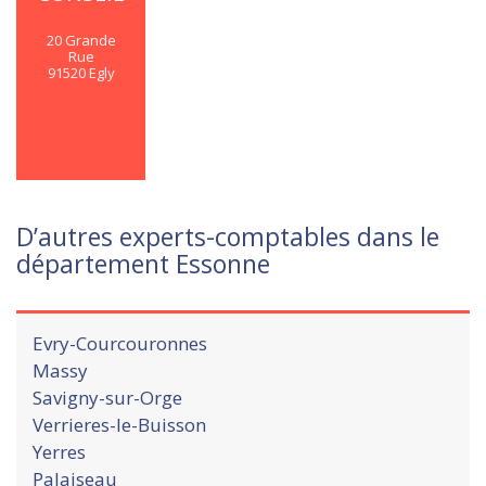
20 Grande
Rue
91520 Egly
En savoir
plus
D’autres experts-comptables dans le
département Essonne
Evry-Courcouronnes
Massy
Savigny-sur-Orge
Verrieres-le-Buisson
Yerres
Palaiseau