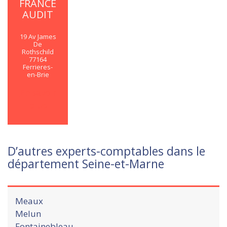
FRANCE
AUDIT
19 Av James
De
Rothschild
77164
Ferrieres-
en-Brie
En savoir
plus
D’autres experts-comptables dans le
département Seine-et-Marne
Meaux
Melun
Fontainebleau