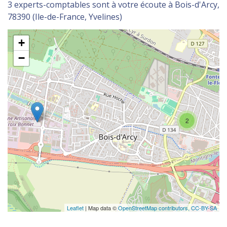
3 experts-comptables sont à votre écoute à Bois-d'Arcy,
78390 (Ile-de-France, Yvelines)
+
−
2
Leaflet
| Map data ©
OpenStreetMap contributors,
CC-BY-SA