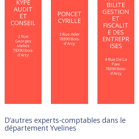
KYPE
BILITE
AUDIT
GESTION
PONCET
ET
ET
CYRILLE
CONSEIL
FISCALIT
E DES
3 Rue Ader
2 Rue
ENTREPR
78390 Bois-
Georges
d'Arcy
ISES
Melies
78390 Bois-
En savoir
d'Arcy
4 Rue De La
plus
Paix
En savoir
78390 Bois-
plus
d'Arcy
En savoir
plus
D’autres experts-comptables dans le
département Yvelines