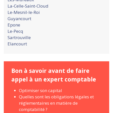
La-Celle-Saint-Cloud
Le-Mesnil-le-Roi
Guyancourt
Epone
Le-Pecq
Sartrouville
Elancourt
Bon à savoir avant de faire
appel à un expert comptable
Optimiser son capital
Quelles sont les obligations légales et
réglementaires en matière de
comptabilité ?