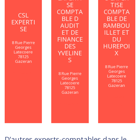
SE
TISE
COMPTA
COMPTA
CSL
BLE D
BLE DE
EXPERTI
AUDIT
RAMBOU
SE
ET DE
ILLET ET
FINANCE
DU
8 Rue Pierre
DES
HUREPOI
Georges
YVELINE
X
Latecoere
78125
S
Gazeran
8 Rue Pierre
Georges
En savoir
8 Rue Pierre
Latecoere
Georges
plus
78125
Latecoere
Gazeran
78125
Gazeran
En savoir
En savoir
plus
plus
D’autres experts-comptables dans le